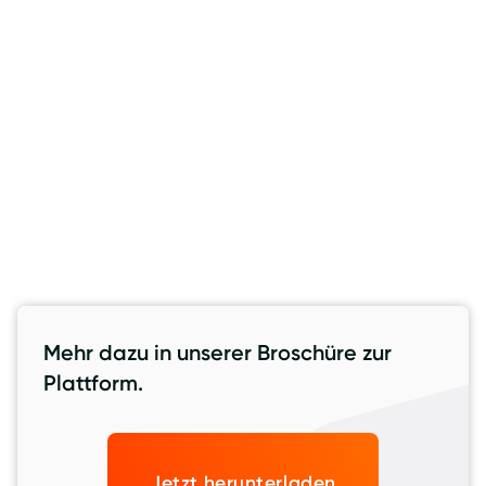
Rubriken
BAU-SOFTWARE
BAUINDUSTRIE
BESCHEINIGUNGEN
COMPLIANCE IM BAU
DIGITALISIERUNG
DOKUMENTENMANAGEMENT
GENERALUNTERNEHMEN
MARKT UND TRENDS
PROZESSOPTIMIERUNG
Mehr dazu in unserer Broschüre zur
Plattform.
Jetzt herunterladen