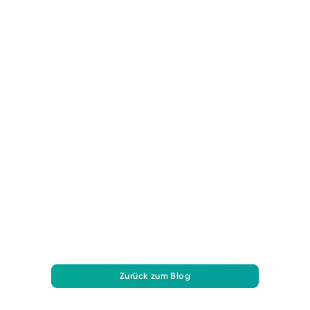
BAUPROJEKTMANAGEMENT
Effektives Nachtragsmanagement im
Bauprojekt: Kostenkontrolle und
Kommunikation optimieren
Erfahren Sie, wie Bau-Nachträge Projektkosten
beeinflussen und warum effektive Kommunikation,
Dokumentation und Management wichtig sind.
Zurück zum Blog