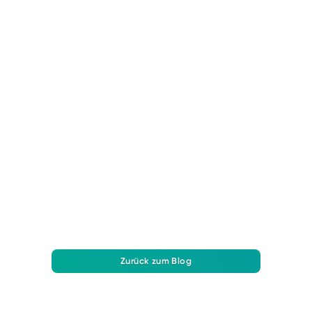
BAUPROJEKTMANAGEMENT
Effektives Nachtragsmanagement im
Bauprojekt: Kostenkontrolle und
Kommunikation optimieren
Erfahren Sie, wie Bau-Nachträge Projektkosten
beeinflussen und warum effektive Kommunikation,
Dokumentation und Management wichtig sind.
Zurück zum Blog