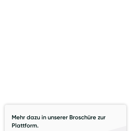
Veröffentlicht von
25.3.2022
Maximilian Burger
Rubriken
WISSENSWERTES
Mehr dazu in unserer Broschüre zur
Plattform.