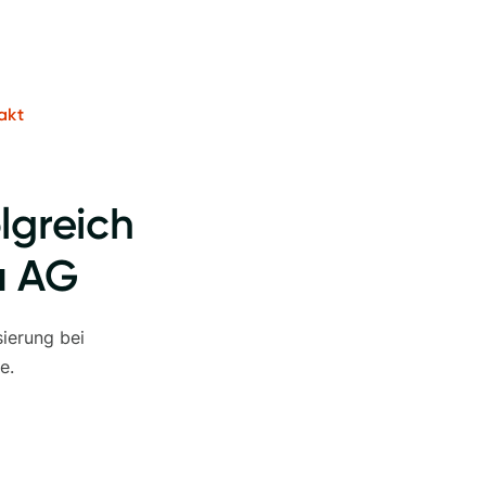
akt
lgreich
u AG
sierung bei
e.