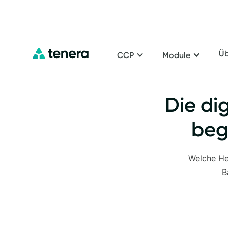
Üb
CCP
Module
Die di
beg
Welche Her
B